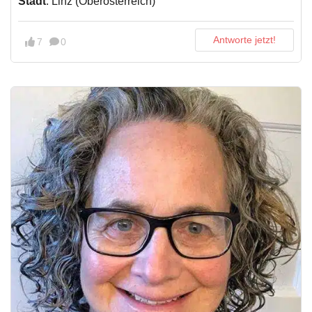
Stadt
: Linz (Oberösterreich)
Antworte jetzt!
7
0