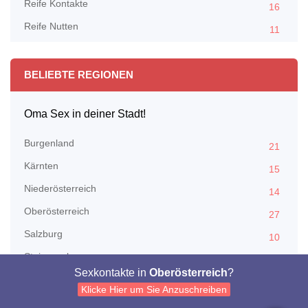
Reife Kontakte
16
Reife Nutten
11
BELIEBTE REGIONEN
Oma Sex in deiner Stadt!
Burgenland
21
Kärnten
15
Niederösterreich
14
Oberösterreich
27
Salzburg
10
Steiermark
18
Sexkontakte in
Oberösterreich
?
Tirol
10
Klicke Hier um Sie Anzuschreiben
Vorarlberg
12