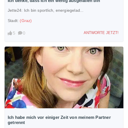
Ich denke, dass ich ein wenig ausgefallen bin
Jette24:
Ich bin sportlich, energiegelad...
Stadt:
(Graz)
5
0
ANTWORTE JETZT!
Ich habe mich vor einiger Zeit von meinem Partner
getrennt